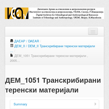
ДАЕАР / DAEAR
/
ДЕМ_II / DEM_II Транскрибирани теренски материјали
Repositories
…
/
ДЕМ_1051 Транскрибирани теренски материјали ,
Collections
2005…
Digital Objects
ДЕМ_1051 Транскрибирани
Accessions
теренски материјали
Subjects
Names
Summary
Classifications