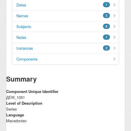
Dates
1
Names
2
Subjects
8
Notes
1
Instances
2
Components
Summary
Component Unique Identifier
ДЕМ_1051
Level of Description
Series
Language
Macedonian