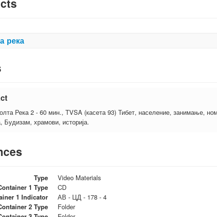
cts
а река
s
ct
олта Река 2 - 60 мин., TVSA (касета 93) Тибет, население, занимање, ном
а, Будизам, храмови, историја.
nces
Type
Video Materials
Container 1 Type
CD
ainer 1 Indicator
АВ - ЦД - 178 - 4
Container 2 Type
Folder
Container 3 Type
Folder