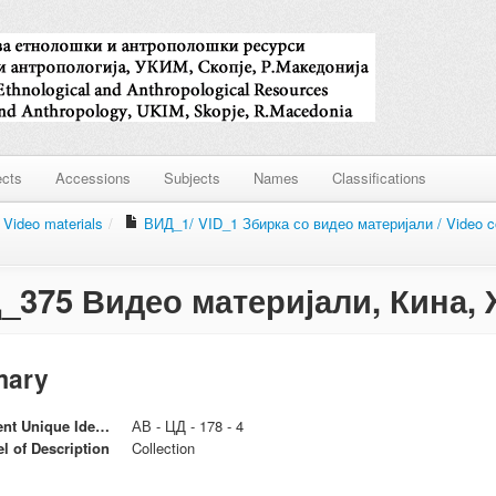
ects
Accessions
Subjects
Names
Classifications
Video materials
/
ВИД_1/ VID_1 Збирка со видео материјали / Video 
_375 Видео материјали, Кина, 
ary
t Unique Identifier
АВ - ЦД - 178 - 4
el of Description
Collection