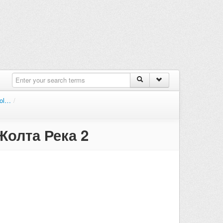
col…
/
Жолта Река 2