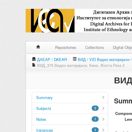
Repositories
Collections
Digital Obj
ДАЕАР / DAEAR
/
ВИД / VID Видео материјали / 
ВИД_375 Видео материјали, Кина, Жолта Река 2
ВИД
Summary
Summ
Subjects
2
Componen
Notes
Lev
1
Instances
1