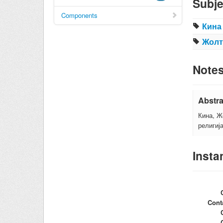
Subje
Components
Кина
Жолт
Note
Abstra
Кина, Ж
религиј
Insta
Cont