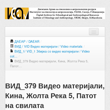
ДАЕАР / DAEAR
/
ВИД / VID Видео материјали / Video materials
/
Repositories
ВИД_1/ VID_1 Збирка со видео материјали / Video
col…
/
Collections
ВИД_379 Видео материјали, Кина, Жолта Река 5,
Патот…
Digital Objects
Accessions
ВИД_379 Видео материјали,
Subjects
Кина, Жолта Река 5, Патот
Names
на свилата
Classifications