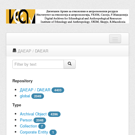
ДАЕАР / DAEAR
Repositories
Collections
Repository
Digital Objects
ДАЕАР / DAEAR
4403
global
2049
Accessions
Type
Subjects
Archival Object
4396
Person
2048
Names
Collection
7
Corporate Entity
1
Classifications