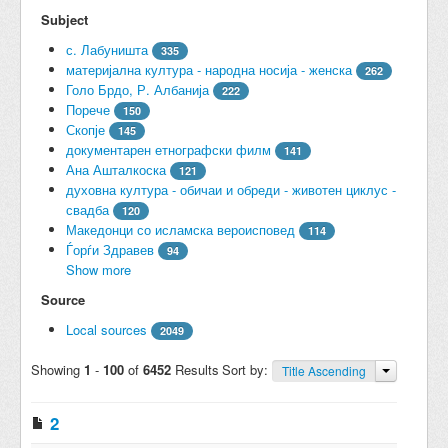
Subject
с. Лабуништа
335
материјална култура - народна носија - женска
262
Голо Брдо, Р. Албанија
222
Порече
150
Скопје
145
документарен етнографски филм
141
Ана Ашталкоска
121
духовна култура - обичаи и обреди - животен циклус -
свадба
120
Македонци со исламска вероисповед
114
Ѓорѓи Здравев
94
Show more
Source
Local sources
2049
Showing
1
-
100
of
6452
Results
Sort by:
Title Ascending
2