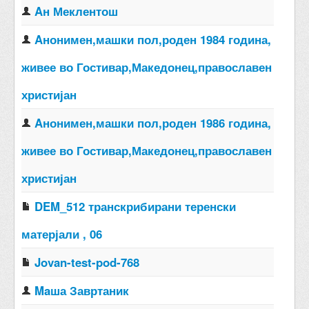
Aн Меклентош
Aнонимен,машки пол,роден 1984 година,
живее во Гостивар,Македонец,православен
христијан
Aнонимен,машки пол,роден 1986 година,
живее во Гостивар,Македонец,православен
христијан
DEM_512 транскрибирани теренски
матерјали , 06
Jovan-test-pod-768
Maша Завртаник