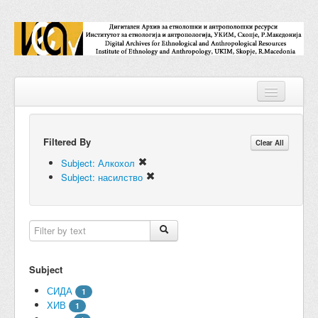
Filtered By
Repositories
Clear All
Subject: Алкохол
Collections
Subject: насилство
Digital Objects
Accessions
Subjects
Subject
Names
СИДА
1
ХИВ
1
Classifications