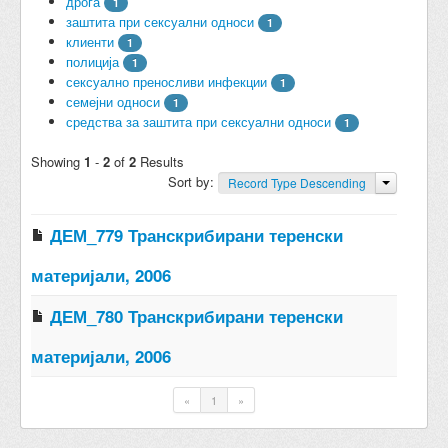
дрога
1
заштита при сексуални односи
1
клиенти
1
полиција
1
сексуално преносливи инфекции
1
семејни односи
1
средства за заштита при сексуални односи
1
Showing
1
-
2
of
2
Results
Sort by:
Record Type Descending
ДЕМ_779 Транскрибирани теренски
материјали, 2006
ДЕМ_780 Транскрибирани теренски
материјали, 2006
«
1
»