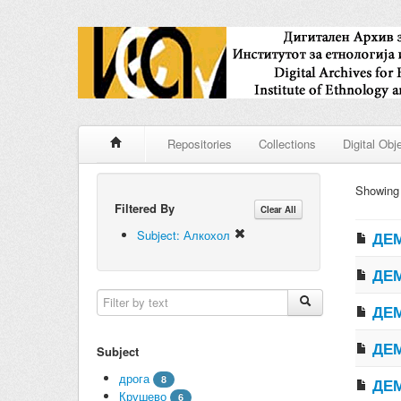
Repositories
Collections
Digital Obj
Showin
Filtered By
Clear All
Subject: Алкохол
ДЕМ
ДЕМ
ДЕМ
ДЕМ
Subject
дрога
8
ДЕМ
Крушево
6