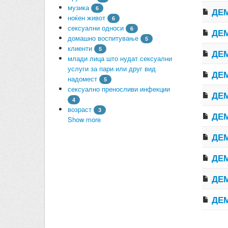
музика
6
ДЕМ
ноќен живот
6
сексуални односи
6
ДЕМ
домашно воспитување
5
клиенти
5
ДЕМ
млади лица што нудат сексуални
услуги за пари или друг вид
ДЕМ
надомест
5
сексуално преносливи инфекции
ДЕМ
4
возраст
3
ДЕМ
Show more
ДЕМ
ДЕМ
ДЕМ
ДЕМ