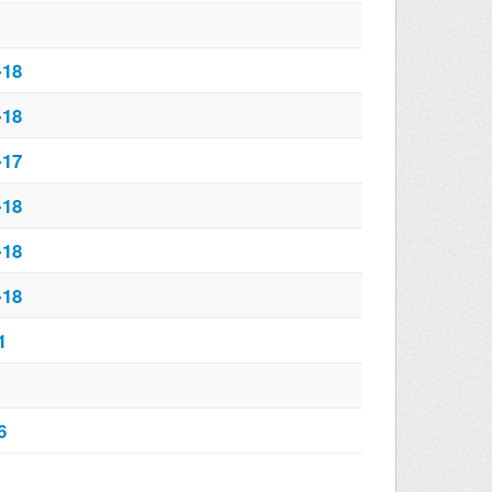
-18
-18
-17
-18
-18
-18
1
6