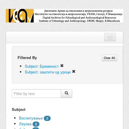
Filtered By
Repositories
Clear All
Subject: Бременост
Collections
Subject: заштита од уроци
Digital Objects
Accessions
Subjects
Subject
Names
Воспитување
2
Леунка
2
Classifications