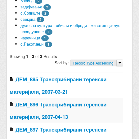
бабица
2
задојување
2
с.Сопиште
2
свекрва
2
духовна култура - обичаи и обреди - животен циклус -
проодување
1
наречници
1
с.Ракотинци
1
Showing
1
-
3
of
3
Results
Sort by:
Record Type Ascending
ДЕМ_895 Транскрибирани теренски
материјали, 2007-03-21
ДЕМ_896 Транскрибирани теренски
материјали, 2007-04-13
ДЕМ_897 Транскрибирани теренски