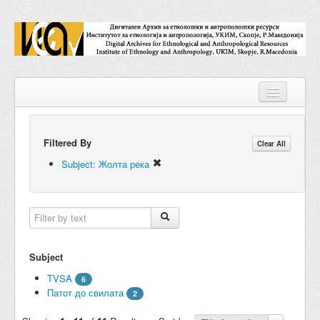
Filtered By
Repositories
Clear All
Subject: Жолта река
Collections
Digital Objects
Accessions
Subject
Subjects
TVSA
6
Names
Патот до свилата
2
Classifications