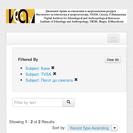
Filtered By
Repositories
Clear All
Subject: Кина
Collections
Subject: TVSA
Subject: Патот до свилата
Digital Objects
Accessions
Subjects
Names
Showing
1
-
2
of
2
Results
Sort by:
Record Type Ascending
Classifications