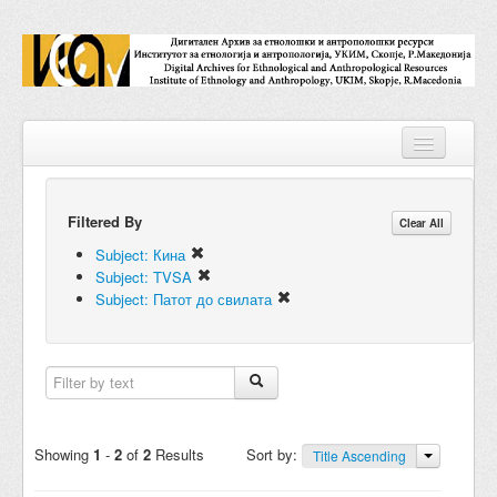
Filtered By
Repositories
Clear All
Subject: Кина
Collections
Subject: TVSA
Subject: Патот до свилата
Digital Objects
Accessions
Subjects
Names
Showing
1
-
2
of
2
Results
Sort by:
Title Ascending
Classifications