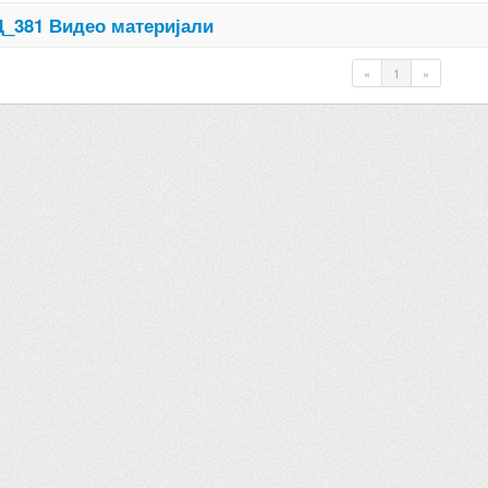
_381 Видео материјали
«
1
»