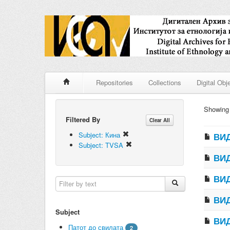
Repositories
Collections
Digital Obj
Showin
Filtered By
Clear All
Subject: Кина
ВИД
Subject: TVSA
ВИД
ВИД
ВИД
Subject
ВИД
Патот до свилата
2