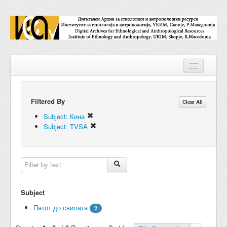
Filtered By
Repositories
Clear All
Subject: Кина
Collections
Subject: TVSA
Digital Objects
Accessions
Subjects
Subject
Names
Патот до свилата
2
Classifications