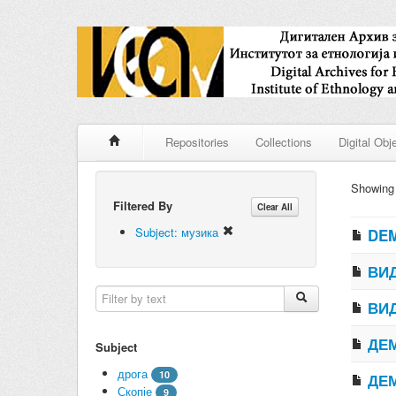
Repositories
Collections
Digital Obj
Showin
Filtered By
Clear All
Subject: музика
DEM
ВИД
ВИД
ДЕМ
Subject
дрога
10
ДЕМ
Скопје
9