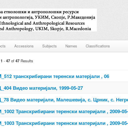
ects
Accessions
Subjects
Names
Classifications
g
1
-
47
of
47
Results
_512 транскрибирани теренски матерјали , 06
_404 Видео материјали, 1999-05-27
_78 Видео материјали, Малешевија, с. Црник, с. Негре
_1002 Транскрибирани теренски материјали , 2009-05
_1003 Транскрибирани теренски материјали , 2009-05