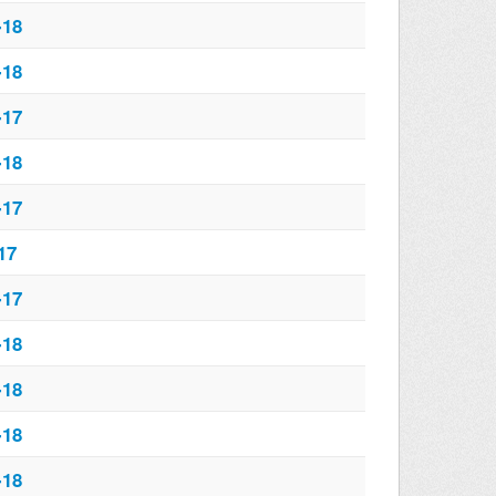
-18
-18
-17
-18
-17
17
-17
-18
-18
-18
-18