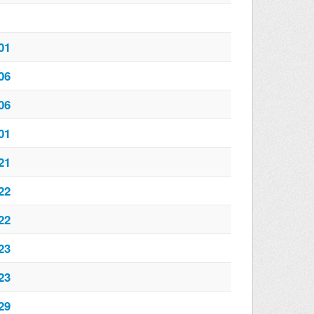
01
06
06
01
21
22
22
23
23
29