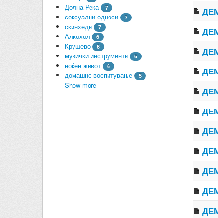
Долна Река
7
ДЕМ
сексуални односи
7
скинхеди
7
ДЕМ
Алкохол
6
Крушево
6
ДЕМ
музички инструменти
6
ноќен живот
6
ДЕМ
домашно воспитување
5
Show more
ДЕМ
ДЕМ
ДЕМ
ДЕМ
ДЕМ
ДЕМ
ДЕМ