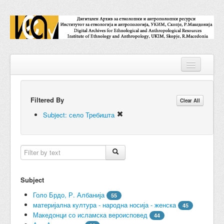
Filtered By
Repositories
Clear All
Subject: село Требишта
Collections
Digital Objects
Accessions
Subject
Subjects
Голо Брдо, Р. Албанија
55
Names
материјална култура - народна носија - женска
45
Македонци со исламска вероисповед
44
Classifications