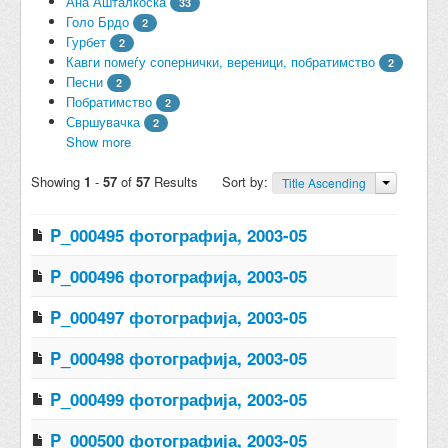
Ана Ашталкоска
33
Голо Брдо
2
Гурбет
2
Кавги помеѓу сопернички, вереници, побратимство
2
Песни
2
Побратимство
2
Свршувачка
2
Show more
Showing
1
-
57
of
57
Results
Sort by:
Title Ascending
P_000495 фотографија, 2003-05
P_000496 фотографија, 2003-05
P_000497 фотографија, 2003-05
P_000498 фотографија, 2003-05
P_000499 фотографија, 2003-05
P_000500 фотографија, 2003-05