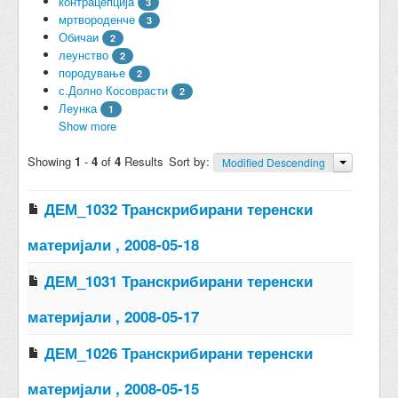
контрацепција
3
мртвороденче
3
Обичаи
2
леунство
2
породување
2
с.Долно Косоврасти
2
Леунка
1
Show more
Showing
1
-
4
of
4
Results
Sort by:
Modified Descending
ДЕМ_1032 Транскрибирани теренски
материјали , 2008-05-18
ДЕМ_1031 Транскрибирани теренски
материјали , 2008-05-17
ДЕМ_1026 Транскрибирани теренски
материјали , 2008-05-15