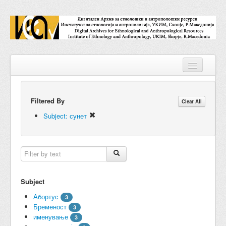
Filtered By
Repositories
Clear All
Subject: сунет
Collections
Digital Objects
Accessions
Subject
Subjects
Абортус
3
Names
Бременост
3
именување
3
Classifications