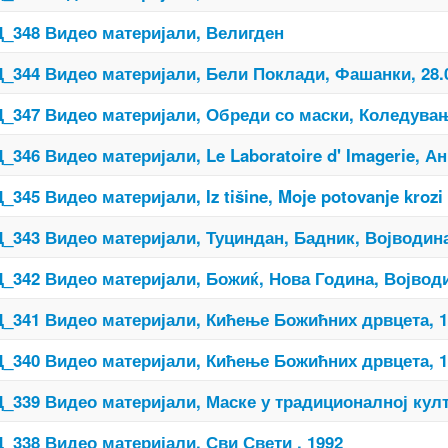
_348 Видео материјали, Велигден
_344 Видео материјали, Бели Поклади, Фашанки, 28.
_347 Видео материјали, Обреди со маски, Коледува
_346 Видео материјали, Le Laboratoire d' Imagerie, 
_345 Видео материјали, Iz tišine, Moje potovanje krozi 
_343 Видео материјали, Туциндан, Бадник, Војводина
_342 Видео материјали, Божиќ, Нова Година, Војводи
_341 Видео материјали, Кићење Божићних дрвцета, 1
_340 Видео материјали, Кићење Божићних дрвцета, 1
_339 Видео материјали, Маске у традиционалној кул
_338 Видео материјали, Сви Свети , 1992