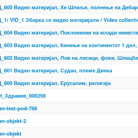
_605 Видео материјал, Хе Шпиље, полнење на Дебарс
_1/ VID_1 Збирка со видео материјали / Video collecti
_604 Видео материјал, Поклонение на млади невести
_603 Видео материјал, Кинење на континентот 1 дел
_602 Видео материјал, Лов на лисици, фоки, Шпицб
_601 Видео материјал, Судан, племе Динка
_600 Видео материјал, Ерусалим, религија
_Здравев_000259
an-test-pod-768
an-objekt-2
an-objekt