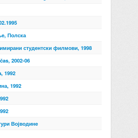
02.1995
ње, Полска
Анимирани студентски филмови, 1998
čas, 2002-06
, 1992
на, 1992
992
992
тури Војводине