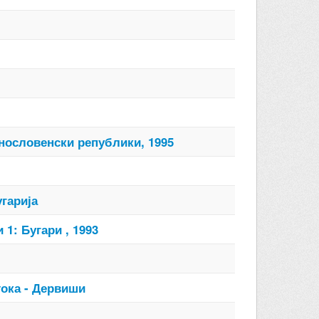
жнословенски републики, 1995
угарија
1: Бугари , 1993
тока - Дервиши