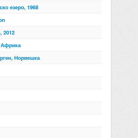
ко езеро, 1968
on
, 2012
, Африка
ерген, Норвешка