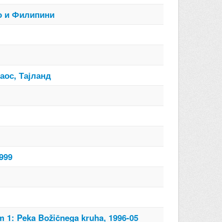
о и Филипини
аос, Тајланд
999
 1: Peka Božičnega kruha, 1996-05