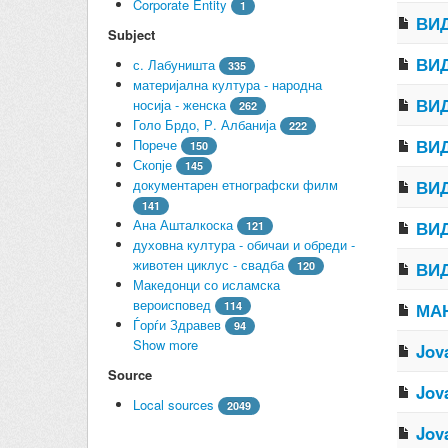
Corporate Entity
1
ВИД
Subject
ВИД
с. Лабуништа
335
материјална култура - народна
ВИД
носија - женска
262
Голо Брдо, Р. Албанија
222
ВИД
Порече
150
Скопје
145
документарен етнографски филм
ВИД
141
Ана Ашталкоска
ВИД
121
духовна култура - обичаи и обреди -
животен циклус - свадба
ВИД
120
Македонци со исламска
вероисповед
114
МАН
Ѓорѓи Здравев
94
Show more
Jov
Source
Jov
Local sources
2049
Jov