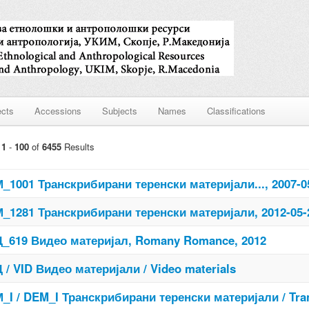
ects
Accessions
Subjects
Names
Classifications
g
1
-
100
of
6455
Results
_1001 Транскрибирани теренски материјали..., 2007-0
_1281 Транскрибирани теренски материјали, 2012-05-
_619 Видео материјал, Romany Romance, 2012
 / VID Видео материјали / Video materials
_I / DEM_I Транскрибирани теренски материјали / Trans