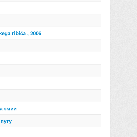
ga ribiča , 2006
на змии
 путу