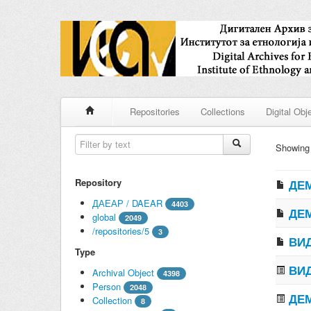
Repositories
Collections
Digital Obj
Showin
Repository
ДЕМ
ДАЕАР / DAEAR
4403
ДЕМ
global
2049
/repositories/5
3
ВИД
Type
ВИД
Archival Object
4398
Person
2048
ДЕМ
Collection
8